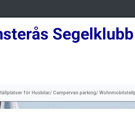
sterås Segelklubb
tällplatser för Husbilar/ Campervan parking/ Wohnmobilstell