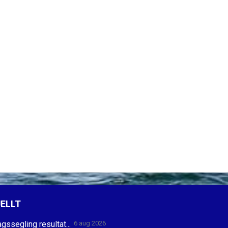
ELLT
gssegling resultat...
6 aug 2026