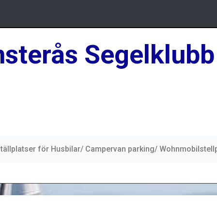
sterås Segelklubb
tällplatser för Husbilar/ Campervan parking/ Wohnmobilstell