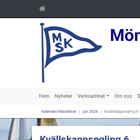
Mön
Hem
Nyheter
Verksamhet
Om oss
S
Kalender/Händelser
jun 2026
Kvällskappsegling 6
Kvällskappsegling 6