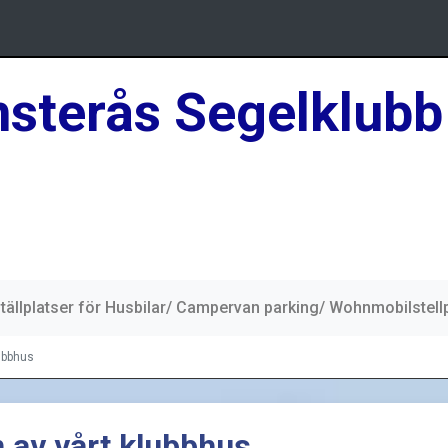
sterås Segelklubb
tällplatser för Husbilar/ Campervan parking/ Wohnmobilstell
lubbhus
n av vårt klubbhus