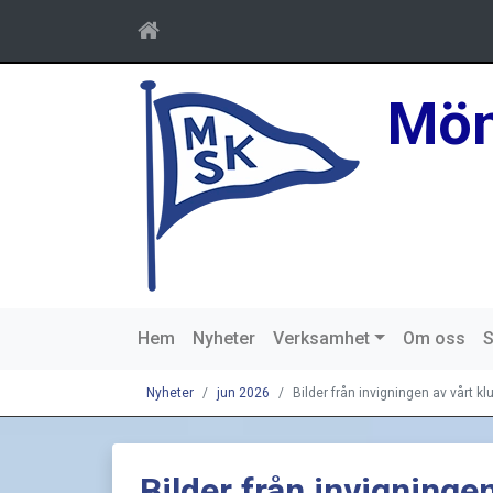
Mön
Hem
Nyheter
Verksamhet
Om oss
S
Nyheter
jun 2026
Bilder från invigningen av vårt k
Bilder från invigninge